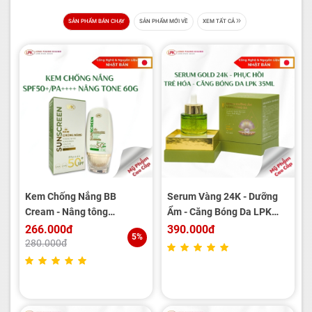
SẢN PHẨM BÁN CHẠY
SẢN PHẨM MỚI VỀ
XEM TẤT CẢ
Kem Chống Nắng BB
Serum Vàng 24K - Dưỡng
Cream - Nâng tông
Ẩm - Căng Bóng Da LPK
SPF50+/PA++++ LPK 60g
35ml
266.000đ
390.000đ
5%
280.000đ