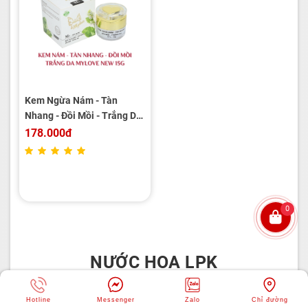
Kem Ngừa Nám - Tàn
Nhang - Đồi Mồi - Trắng Da
MYLOVE NEW 15g
178.000đ
0
NƯỚC HOA LPK
Chào mừng bạn đến với Mỹ Phẩm Long Phụng Khang
Hotline
Messenger
Zalo
Chỉ đường