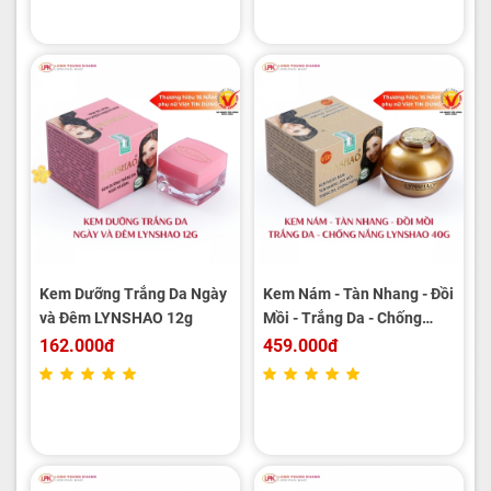
Kem Dưỡng Trắng Da Ngày
Kem Nám - Tàn Nhang - Đồi
và Đêm LYNSHAO 12g
Mồi - Trắng Da - Chống
Nắng LYNSHAO 40g
162.000đ
459.000đ