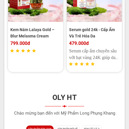
Rửa xong da vẫn mềm
giảm tiết bã nhờn, loại bỏ
mượt, thông thoáng và giữ
dầu thừa, loại bỏ đốm thâm
được độ ẩm tự nhiên.
và sạm trên da, cung cấp
Kem Nám Lalaya Gold –
Serum gold 24k - Cấp Ẩm
Blur Melasma Cream
Và Trẻ Hóa Da
dưỡng chất giúp da trắng
799.000đ
479.000đ
sáng và không còn mụn.
Serum cấp ẩm chuyên sâu
với hạt vàng 24K giúp da
luôn mềm mịn, tươi sáng
và khỏe khoắn mỗi ngày.
OLY HT
Chào mừng bạn đến với Mỹ Phẩm Long Phụng Khang
SẢN PHẨM BÁN CHẠY
SẢN PHẨM MỚI VỀ
XEM TẤT CẢ