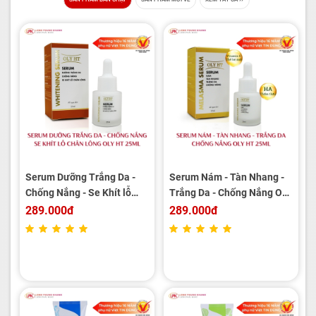
Serum Dưỡng Trắng Da -
Serum Nám - Tàn Nhang -
Chống Nắng - Se Khít lỗ
Trắng Da - Chống Nắng OLY
Chân Lông OLY HT 25ml
HT 25ml
289.000đ
289.000đ