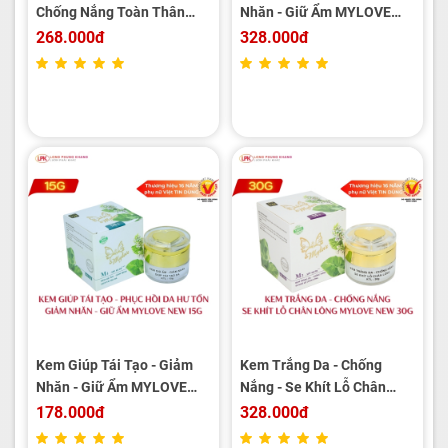
Chống Nắng Toàn Thân
Nhăn - Giữ Ẩm MYLOVE
MYLOVE NEW 160g
NEW 30g
268.000đ
328.000đ
Kem Giúp Tái Tạo - Giảm
Kem Trắng Da - Chống
Nhăn - Giữ Ẩm MYLOVE
Nắng - Se Khít Lỗ Chân
NEW 15g
Lông MYLOVE NEW 30g
178.000đ
328.000đ