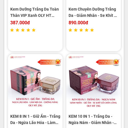
Kem Dưỡng Trắng Da Toàn
Kem Chuyên Dưỡng Trắng
Thân VIP Xanh OLY HT
Da - Giảm Nhăn - Se Khít Lỗ
150G
Chân Lông OLY HT 50g
387.000đ
890.000đ
KEM 8 IN 1 - Giữ Ẩm - Trắng
KEM 10 IN 1 - Trắng Da -
Da - Ngừa Lão Hóa - Làm
Ngừa Nám - Giảm Nhăn -