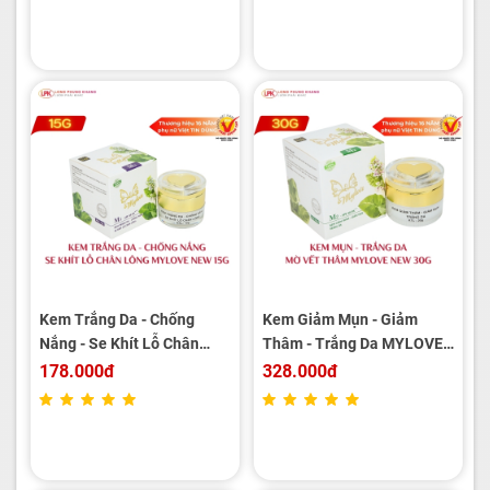
Kem Trắng Da - Chống
Kem Giảm Mụn - Giảm
Nắng - Se Khít Lỗ Chân
Thâm - Trắng Da MYLOVE
Lông MYLOVE NEW 15g
NEW 30g
178.000đ
328.000đ