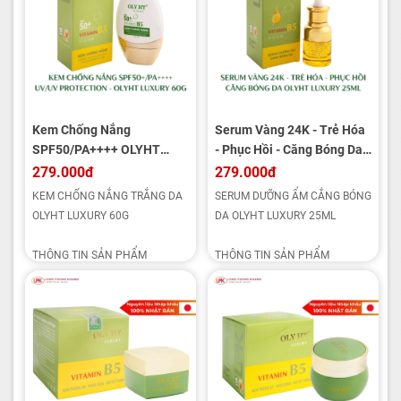
Kem Chống Nắng
Serum Vàng 24K - Trẻ Hóa
SPF50/PA++++ OLYHT
- Phục Hồi - Căng Bóng Da
LUXURY 60g
OLYHT LUXURY 25ml
279.000đ
279.000đ
KEM CHỐNG NẮNG TRẮNG DA
SERUM DƯỠNG ẨM CẮNG BÓNG
OLYHT LUXURY 60G
DA OLYHT LUXURY 25ML
THÔNG TIN SẢN PHẨM
THÔNG TIN SẢN PHẨM
- Xuất xứ: Việt Nam
- Xuất xứ: Việt Nam
- Thương hiệu: OLYHT LUXURY
- Thương hiệu: OLYHT LUXURY
- Thành phần: ZinC Oxide,
- Thành phần: Glycerin, Vitamin
Alumina, Glucerin, Ethyheryl,...
B3, Vitamin E, Tranexamic Acid,
- Trọng lượng: 60g
Bisaolol,...
- Dung tích: 25ml
- Hạn sử dụng: 36 tháng kể từ
- Hạn sử dụng: 36 tháng kể từ
ngày sản xuất
ngày sản xuất