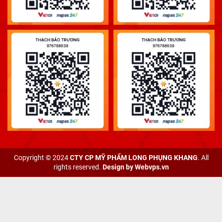
Copyright © 2024
CTY CP MỸ PHẨM LONG PHỤNG KHANG
. All
rights reserved.
Design by
Webvps.vn