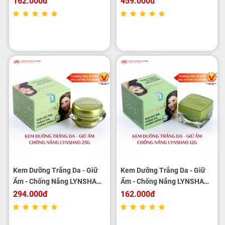
162.000đ
459.000đ
Kem Dưỡng Trắng Da - Giữ
Kem Dưỡng Trắng Da - Giữ
Ẩm - Chống Nắng LYNSHAO
Ẩm - Chống Nắng LYNSHAO
25g
12g
294.000đ
162.000đ