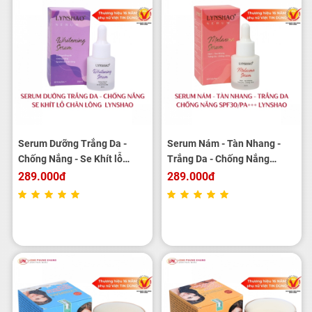
Serum Dưỡng Trắng Da -
Serum Nám - Tàn Nhang -
Chống Nắng - Se Khít lỗ
Trắng Da - Chống Nắng
Chân Lông LYNSHAO 25ml
LYNSHAO 25ml
289.000đ
289.000đ